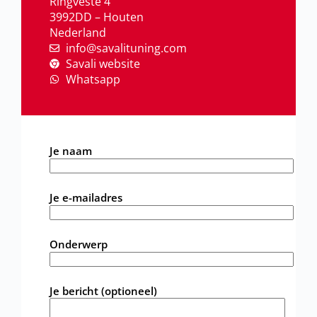
Ringveste 4
3992DD – Houten
Nederland
info@savalituning.com
Savali website
Whatsapp
Je naam
Je e-mailadres
Onderwerp
Je bericht (optioneel)