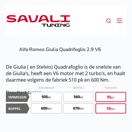
Alfa Romeo Giulia Quadrifoglio 2.9 V6
De Giulia ( en Stelvio) Quadrafoglio is de snelste van
de Giulia’s, heeft een V6 motor met 2 turbo’s, en haalt
daarmee volgens de fabriek 510 pk en 600 Nm.
Standaard
SAVALI
Verschil
SA
Resultaat tuning
T
505
560
55
VERMOGEN
pk
pk
pk
600
670
70
KOPPEL
Nm
Nm
Nm