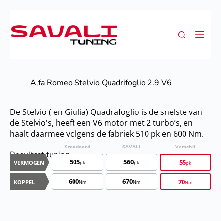
Alfa Romeo Stelvio Quadrifoglio 2.9 V6
De Stelvio ( en Giulia) Quadrafoglio is de snelste van
de Stelvio's, heeft een V6 motor met 2 turbo’s, en
haalt daarmee volgens de fabriek 510 pk en 600 Nm.
Standaard
SAVALI
Verschil
SA
Resultaat tuning
T
505
560
55
VERMOGEN
pk
pk
pk
600
670
70
KOPPEL
Nm
Nm
Nm